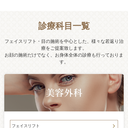
2025-08-04
「大切なお知らせ」副院長・白壁聖亜（みあ先生）は8月末を
もって退任し、さらなる技術向上のため他院にて研鑽を積む
運びとなりました。今後は新医師を迎え、体制を新たに診療
診療科目一覧
を行ってまいります。
2025-06-26
フェイスリフト・目の施術を中心とした、様々な若返り治
「1400回再生動画」サフォクリニックYOUTUBEを開始して
療をご提案致します。
から2ヶ月が経ち、フェイスリフト体験動画が14000再生され
お顔の施術だけでなく、お身体全体の診療も行っておりま
ました。ドキュメントでサフォのフェイスリフトとサフォク
リニックの中身がご覧いただけます。 チャンネル登録よろ
す。
しくお願いします。
2025-05-24
Youtubeアングルフェイスリフト患者様ドキュメント後半が公
開されました。術後3ヶ月はどんな様子でしょうか！？ 是非
ご覧ください。 チャンネル登録もよろしくお願いいたしま
す。
2025-04-25
この度、サフォクリニック公式YouTubeチャンネルを開設い
たしました。 様々な美容手術のリアルをお伝えしてまいりま
フェイスリフト
すので、ぜひご覧ください。 チャンネル登録もよろしくお願