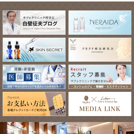
線、マリオネットライン）の改善。術後の腫れを圧倒的に少
なくし、ご満足いただける結果を作れるフェイスリフト技術
が完成しました。
2022-08-01
8月1日〜10月31日 糸リフト(vovリフト) 期間限定特別価格ス
タート一本 ￥23.600〜
2022-07-14
光老化についてスタッフブログを更新致しました。
2022-07-12
炭酸ガスレーザー「CO₂エスプリ」を導入しました。ほく
ろ・イボでお悩みの方は、是非お試しください。
2022-07-08
誠に勝手ながら、7月9日（土）7月10日（日）は臨時休診と
させて頂きます。
2022-06-30
名医のチョイスに白壁聖亜副院長のインタビューが掲載され
ました。
2022-06-25