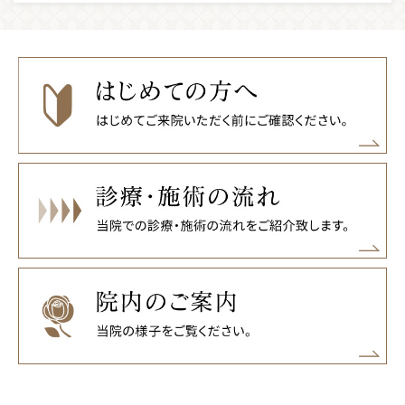
2022-12-23
平素よりご愛顧頂き、誠にありがとうございます。 当院の年
末年始のお休みは以下の通りです。 2022年12月30日(金)～20
23年1月５日(木) ※1月6日(金)午前10時より通常営業致しま
す。 なお、WEB予約及びお問い合わせは24時間いつでもご利
用いただけます。お返事は6日以降となります事、ご了承くだ
さいませ。 ご不便をお掛けいたしますが、何卒宜しくお願い
いたします。 新年も当院のご愛顧のほど、どうぞよろしくお
願い申し上げます。
2022-10-08
メディア掲載のお知らせ WEBメディア「シミ・コンシェルジ
ュ」に副院長白壁ミアが掲載されました。「目の周りの色素
沈着」に関して取材を頂きました。
2022-09-22
9月24日㈯ 臨時休診致します。お問い合わせご予約はWEB
サイトよりお願い致します。
2022-09-07
マスクで隠せる「アングルフェイスリフト」デビュー 今まで
のフェイスリフトでは引き上げれなかった中顔面部（法令