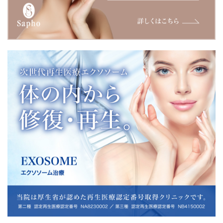
安心と安全を前提に、効果をご体感していただけるようエク
ソソームのドナー、培養センターにこだわりました。 初回お
試し価格、コース、増量がお得な価格になっています。おす
すめです。
2025-10-14
YouTube動画第2弾 公開：インフルエンサーたかこさん最新
糸リフト（アプトスビサージュ）にチャレンジ。気になって
いた頬のプニョが改善されたのか！？ リフトアップの巨匠白
壁先生による施術ドキュメント動画です。
2025-10-07
10/6~11/28 清水先生デビュー40％OFFキャンペーン開始
（水曜日限定）１）肝斑・美白発光ケア￥27,720 ２）毛穴
レス・ニキビ跡ケア￥51,480 3)速攻！目元若返りケア￥51,4
80 詳しくはＬＩＮＥにてお問い合わせ下さい。
2025-09-11
清水 愛先生入局 毎週水曜日担当 皮膚科専門医・美容皮膚
科医 清水先生が入局致しました。皮膚科専門医の極めた知
識、治療法。いままで当院にはなかったアプローチで治療を
いたします。しみ・ニキビ・肝斑・肌質などのお悩みがある
方はぜひ清水先生の水曜日にご予約下さい！！