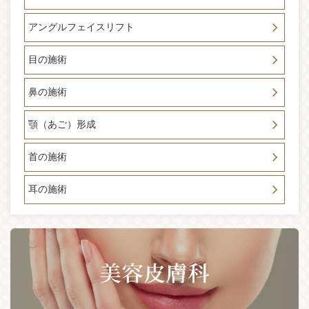
いいたします。
アングルフェイスリフト
2025-01-04
☆LINE登録者様限定キャンペーン開始☆「新年あけましてお
目の施術
めでとうございます。本年もどうぞよろしくお願いしま
す。」2025年の新年キャンペーン開始です。LINE登録者様限
定 リフトアップ、シワ対策メニュー30％OFF 詳しくはLI
鼻の施術
NEメニューのキャンペーンボタンをチェック下さい！！糸リ
フト・ボックス他 2025年の初月是非お得に綺麗に（＾＾）
顎（あご）形成
2024-12-30
★年末年始休暇のお知らせ★ 平素は格別のお引き立てを賜り
首の施術
まして 厚く御礼申し上げます。 誠に勝手ではございますが、
2024年12月29日(日)～2025年1月5日(日)まで休業させて頂き
耳の施術
ます。 ご理解を賜りますよう何卒宜しくお願い申し上げま
す。
2024-12-21
「白壁理事長の年末までの予約状況に関してのお知らせ。」
年末のご予約状況大変混みあってきております。現在は12月2
5日㈬12時～15時 30㈪14時～１8時までの2日間のみの空き
がございます。是非ご予約ください。