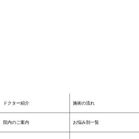
スレッド(糸)リフト施術後に注意しなければいけないことは？
について、コラムを更新致しました。
2022-03-25
スレッド（糸）リフトは何本がオススメ？効果の持続期間も
紹介！について、コラムを更新致しました。
2022-03-25
フェイスリフトで良く聞くリガメント法について解説！につ
いて、コラムを更新致しました。
2022-03-25
HIFU（ハイフ）の注意事項や効果を持続させる方法とは？に
ついて、コラムを更新致しました。
2022-03-25
HIFU(ハイフ）施術の流れや治療する際の特徴について、コラ
ムを更新致しました。
ドクター紹介
施術の流れ
2022-03-21
春美容についてスタッフブログを更新致しました。
院内のご案内
お悩み別一覧
2022-03-14
花粉症の季節に水光注射のススメについてスタッフブログを