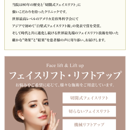
院インスタグラムをご覧ください。本年も皆様にとって素晴
らしい一年になりますように。
2025-12-26
「年末年始の診療についてのお知らせ」 本年度の最終診察日
は、**12月27日（土）**となります。 年始の診療は、2026年
1月5日（月）15時より開始いたします。 休診期間中のお電話
でのお問い合わせにつきましては、留守番電話にメッセージ
をお残しください。 また、LINEでのお問い合わせにつきまし
ては、メッセージをお送りいただけましたら、1月5日以降に
順次ご連絡いたします。
2025-12-18
サフォクリニックYOUTUBE「若返りの名医」新動画公
開！！新作は鼻の治療に関して。曲がった鼻を治す手術を院
長白壁征夫先生が解説付きで手術を行う動画です。鼻を高く
したい、鼻を綺麗にしたい、他院で行った鼻を修正したいな
どのお悩みがありましたら是非ご覧くださいませ。
2025-12-13
お待たせいたしました。 いよいよサフォクリニック エクソソ
ーム治療開始いたしました。点滴治療（体内健康）・水光注
射（肌治療）・ヘアケア（エクソソームヘア）がスタート。