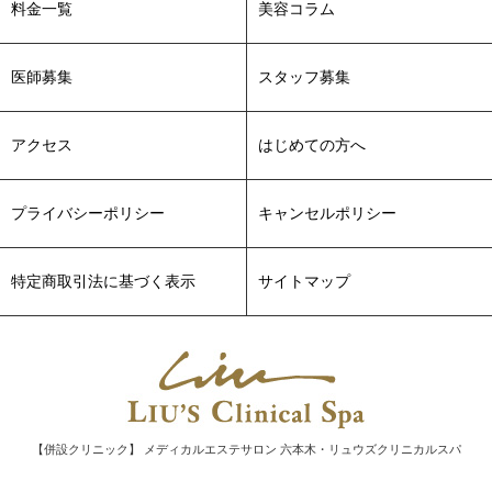
料金一覧
美容コラム
更新しました。
2022-03-11
メソアクティス～3月キャンペーンのおしらせ～につきまし
医師募集
スタッフ募集
て、スタッフブログを更新致しました。
2022-03-10
アクセス
はじめての方へ
フィットネスブームについてスタッフブログを更新いたしま
した。
プライバシーポリシー
キャンセルポリシー
2022-03-05
紫外線対策にクリスタルトマトについてスタッフブログを更
新致しました。
特定商取引法に基づく表示
サイトマップ
2022-03-04
メンズ美容についてスタッフブログを更新しました。
2022-02-22
「美肌のひとはみんなやっている！」につきまして、スタッ
フブログを更新致しました。
2022-02-13
【併設クリニック】 メディカルエステサロン 六本木・リュウズクリニカルスパ
大切な成分の不足：フェイスラインのたるみについてスタッ
フブログを更新致しました。