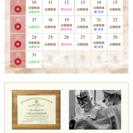
ズ式二重術」最新動画リリースいたしました。ビーズ式二重
術とはどんな術法なのか、術後の二重はどうなったのか？ぜ
ひご覧ください。自然すぎる二重です。
2026-02-03
「30％off新春キャン―ペーン2月28日まで」2施術以上同時に
するとすべて30％off 例：エクソソーム点滴＋プラセンタ点
滴（両方30％off)エクソソーム水光注射＋ボトックス（両方3
0％off）ヒアルロン酸注入＋ボトックス（両方３0％off)点滴
＋育毛ケア＋糸リフト（全て30％off）大変お得なキャンペー
ン2月28日まで
2026-01-09
白壁理事長 ARt +「二重整形が受けられる六本木のおすすめ
クリニック13選」記事を監修いたしました。クリックして記
事をご覧いただけます。
2026-01-05
「明けましておめでとうございます」2026年始まりました
ね！本日14時よりご予約、診察開始いたしました。本年もど
うぞサフォクリニック をよろしくお願いいたします。皆様の
美のお係を是非させていただければと思っております。 新年
の30%OFF「NEWYEAR」キャンペーンを開始。詳しくは当