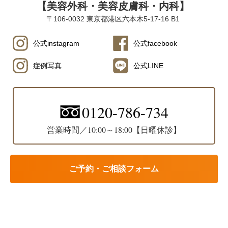
【美容外科・美容皮膚科・内科】
2022-04-21
〒106-0032 東京都港区六本木5-17-16 B1
たるみについて、スタッフブログを更新致しました。
2022-04-20
公式instagram
公式facebook
母の日キャンペーンについてスタッフブログを更新致しまし
た。
症例写真
公式LINE
2022-04-06
高濃度ビタミンC点滴についてスタッフブログを更新致しまし
た。
0120-786-734
2022-04-01
プラセンタ注射についてスタッフブログを更新致しました。
営業時間／10:00～18:00【日曜休診】
2022-03-26
当院でリピーターが多い大人気施術についてスタッフブログ
を更新致しました。
ご予約・ご相談フォーム
2022-03-25
スレッド（糸）リフト後のダウンタイム時に起こる症状につ
いて解説について、コラムを更新致しました。
2022-03-25