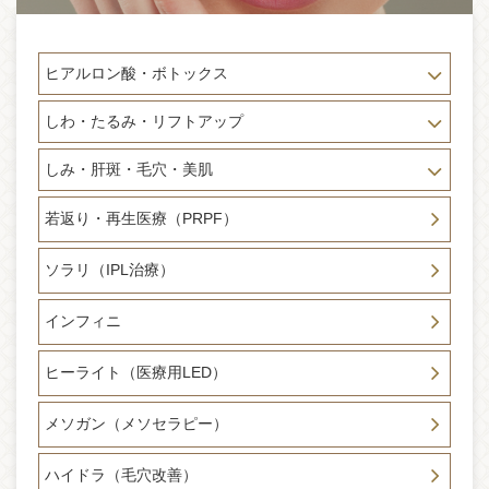
2024-12-03
クリスマスキャンペーンのお知らせ （12月2日～12月25日
迄）切開式フェイリフト（リフトアップ）診察30分無料が始
ヒアルロン酸・ボトックス
まりました。たるみ、フェイスラインが気になる方！！まず
はご相談ください。この期間のご相談特典として当院併設メ
ディカルスパ単品メニュー20％OFFクーポンもプレゼント。
しわ・たるみ・リフトアップ
顔のお悩みご相談は、フェイスリフト リフトアップ専門医
師達におまかせください。
しみ・肝斑・毛穴・美肌
2024-11-08
若返り・再生医療（PRPF）
新手術のお知らせ 20〜40代の方に適用 切開式ミニリフト手
術リリース致しました。切開式フェイスリフトをしたいけど
ダウンタイム期間が長く取れない。糸に疲れた、ハイフの効
ソラリ（IPL治療）
果に満足できない、骨切りをしてフェイスラインが弛んでし
まった方などに最適の治療法となっています。ダウンタイム
インフィニ
は驚きの1週間〜2週間。当院最新技術でお手頃で本格的な切
開式フェイスリフト術が登場しました。
ヒーライト（医療用LED）
2024-11-05
メディア掲載のお知らせ otonaMUSEオンラインに掲載「肌を
メソガン（メソセラピー）
切らずにクマ改善を目指す！」 ペレヴェで目周りケアでスッ
キリお肌に。otonaMUSEライター様がご体験くださり記事に
ハイドラ（毛穴改善）
していただきました。