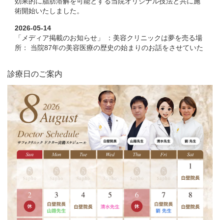
効果的に脂肪溶解を可能とする当院オリジナル技法と共に施
術開始いたしました。
2026-05-14
「メディア掲載のお知らせ」 ：美容クリニックは夢を売る場
所： 当院87年の美容医療の歴史の始まりのお話をさせていた
だきました。 何故日本の美容医療は始まったか・・・ご一読
くださいませ
診療日のご案内
2026-04-13
サフォクリニック YouTube新動画 リリースされました。今回
は男性30代 「糸リフト治療」のドキュメントです。 こちらを
クリニックしていただけると YouTube動画ご覧いただけま
す。
2026-03-10
形成外科専門「山路先生」入局のお知らせ。3月より月曜日担
当医師として山路先生を迎えました。当院では外科を主にし
た総合アンチエイジング、目周りのお悩みの担当をいたしま
す。保険診療対応もしておりますので山路先生での診察の際
は保険証をお持ちくださいませ。
2026-02-24
当院YouTubeChannnelにて「サフォオリジナル二重術 ビー