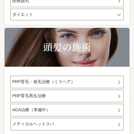
医療脱毛
ターの写真が逆になっております。正しくは、 左がビフォ
ー右がアフターです※
ダイエット
2023-11-30
CBDメディア NECARAに副院長聖亜先生のインタビュー
「自分と向き合い、本当の美しさを見つけるために」が掲載
されました。 是非ご覧ください。
2023-11-27
★年末年始休暇のお知らせ★ 平素は格別のお引き立てを賜り
まして 厚く御礼申し上げます。 誠に勝手ではございますが、
2023年12月30日(土)～2024年1月4日(木)まで休業させて頂き
ます。 ご理解を賜りますよう何卒宜しくお願い申し上げま
す。
PRP育毛・発毛治療（ミラヘア）
2023-07-20
メディア掲載 「 白玉点滴」 東京で「働き、暮らし、遊ぶ」
PRP育毛再生治療
すべての人に情報を送るメディア 「アーバンライフメトロ」
の六本木 白玉点滴特集に 当院が紹介されました。
AGA治療（準備中）
2023-03-28
4月1日(土曜日） 医師の学会参加の為、 臨時休診とさせてい
メディカルヘッドスパ
ただきます。 お電話・メール・LINEでのご予約の受付は１
０：００～１８：００の間は受け付けております。