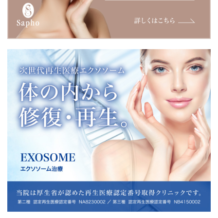
安心と安全を前提に、効果をご体感していただけるようエク
ソソームのドナー、培養センターにこだわりました。 初回お
試し価格、コース、増量がお得な価格になっています。おす
すめです。
2025-10-14
YouTube動画第2弾 公開：インフルエンサーたかこさん最新
糸リフト（アプトスビサージュ）にチャレンジ。気になって
いた頬のプニョが改善されたのか！？ リフトアップの巨匠白
壁先生による施術ドキュメント動画です。
2025-10-07
10/6~11/28 清水先生デビュー40％OFFキャンペーン開始
（水曜日限定）１）肝斑・美白発光ケア￥27,720 ２）毛穴
レス・ニキビ跡ケア￥51,480 3)速攻！目元若返りケア￥51,4
80 詳しくはＬＩＮＥにてお問い合わせ下さい。
2025-09-11
清水 愛先生入局 毎週水曜日担当 皮膚科専門医・美容皮膚
科医 清水先生が入局致しました。皮膚科専門医の極めた知
識、治療法。いままで当院にはなかったアプローチで治療を
いたします。しみ・ニキビ・肝斑・肌質などのお悩みがある
方はぜひ清水先生の水曜日にご予約下さい！！