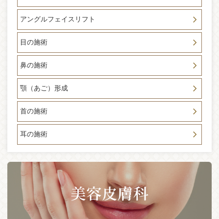
いいたします。
アングルフェイスリフト
2025-01-04
☆LINE登録者様限定キャンペーン開始☆「新年あけましてお
目の施術
めでとうございます。本年もどうぞよろしくお願いしま
す。」2025年の新年キャンペーン開始です。LINE登録者様限
定 リフトアップ、シワ対策メニュー30％OFF 詳しくはLI
鼻の施術
NEメニューのキャンペーンボタンをチェック下さい！！糸リ
フト・ボックス他 2025年の初月是非お得に綺麗に（＾＾）
顎（あご）形成
2024-12-30
★年末年始休暇のお知らせ★ 平素は格別のお引き立てを賜り
首の施術
まして 厚く御礼申し上げます。 誠に勝手ではございますが、
2024年12月29日(日)～2025年1月5日(日)まで休業させて頂き
耳の施術
ます。 ご理解を賜りますよう何卒宜しくお願い申し上げま
す。
2024-12-21
「白壁理事長の年末までの予約状況に関してのお知らせ。」
年末のご予約状況大変混みあってきております。現在は12月2
5日㈬12時～15時 30㈪14時～１8時までの2日間のみの空き
がございます。是非ご予約ください。