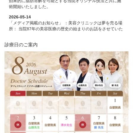
効果的に脂肪溶解を可能とする当院オリジナル技法と共に施
術開始いたしました。
2026-05-14
「メディア掲載のお知らせ」 ：美容クリニックは夢を売る場
所： 当院87年の美容医療の歴史の始まりのお話をさせていた
だきました。 何故日本の美容医療は始まったか・・・ご一読
くださいませ
診療日のご案内
2026-04-13
サフォクリニック YouTube新動画 リリースされました。今回
は男性30代 「糸リフト治療」のドキュメントです。 こちらを
クリニックしていただけると YouTube動画ご覧いただけま
す。
2026-03-10
形成外科専門「山路先生」入局のお知らせ。3月より月曜日担
当医師として山路先生を迎えました。当院では外科を主にし
た総合アンチエイジング、目周りのお悩みの担当をいたしま
す。保険診療対応もしておりますので山路先生での診察の際
は保険証をお持ちくださいませ。
2026-02-24
当院YouTubeChannnelにて「サフォオリジナル二重術 ビー