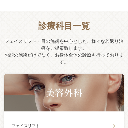
2025-08-04
「大切なお知らせ」副院長・白壁聖亜（みあ先生）は8月末を
もって退任し、さらなる技術向上のため他院にて研鑽を積む
運びとなりました。今後は新医師を迎え、体制を新たに診療
診療科目一覧
を行ってまいります。
2025-06-26
フェイスリフト・目の施術を中心とした、様々な若返り治
「1400回再生動画」サフォクリニックYOUTUBEを開始して
療をご提案致します。
から2ヶ月が経ち、フェイスリフト体験動画が14000再生され
お顔の施術だけでなく、お身体全体の診療も行っておりま
ました。ドキュメントでサフォのフェイスリフトとサフォク
リニックの中身がご覧いただけます。 チャンネル登録よろ
す。
しくお願いします。
2025-05-24
Youtubeアングルフェイスリフト患者様ドキュメント後半が公
開されました。術後3ヶ月はどんな様子でしょうか！？ 是非
ご覧ください。 チャンネル登録もよろしくお願いいたしま
す。
2025-04-25
この度、サフォクリニック公式YouTubeチャンネルを開設い
たしました。 様々な美容手術のリアルをお伝えしてまいりま
フェイスリフト
すので、ぜひご覧ください。 チャンネル登録もよろしくお願