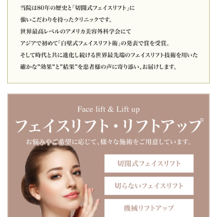
院インスタグラムをご覧ください。本年も皆様にとって素晴
らしい一年になりますように。
2025-12-26
「年末年始の診療についてのお知らせ」 本年度の最終診察日
は、**12月27日（土）**となります。 年始の診療は、2026年
1月5日（月）15時より開始いたします。 休診期間中のお電話
でのお問い合わせにつきましては、留守番電話にメッセージ
をお残しください。 また、LINEでのお問い合わせにつきまし
ては、メッセージをお送りいただけましたら、1月5日以降に
順次ご連絡いたします。
2025-12-18
サフォクリニックYOUTUBE「若返りの名医」新動画公
開！！新作は鼻の治療に関して。曲がった鼻を治す手術を院
長白壁征夫先生が解説付きで手術を行う動画です。鼻を高く
したい、鼻を綺麗にしたい、他院で行った鼻を修正したいな
どのお悩みがありましたら是非ご覧くださいませ。
2025-12-13
お待たせいたしました。 いよいよサフォクリニック エクソソ
ーム治療開始いたしました。点滴治療（体内健康）・水光注
射（肌治療）・ヘアケア（エクソソームヘア）がスタート。