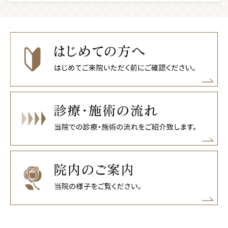
2022-12-23
平素よりご愛顧頂き、誠にありがとうございます。 当院の年
末年始のお休みは以下の通りです。 2022年12月30日(金)～20
23年1月５日(木) ※1月6日(金)午前10時より通常営業致しま
す。 なお、WEB予約及びお問い合わせは24時間いつでもご利
用いただけます。お返事は6日以降となります事、ご了承くだ
さいませ。 ご不便をお掛けいたしますが、何卒宜しくお願い
いたします。 新年も当院のご愛顧のほど、どうぞよろしくお
願い申し上げます。
2022-10-08
メディア掲載のお知らせ WEBメディア「シミ・コンシェルジ
ュ」に副院長白壁ミアが掲載されました。「目の周りの色素
沈着」に関して取材を頂きました。
2022-09-22
9月24日㈯ 臨時休診致します。お問い合わせご予約はWEB
サイトよりお願い致します。
2022-09-07
マスクで隠せる「アングルフェイスリフト」デビュー 今まで
のフェイスリフトでは引き上げれなかった中顔面部（法令