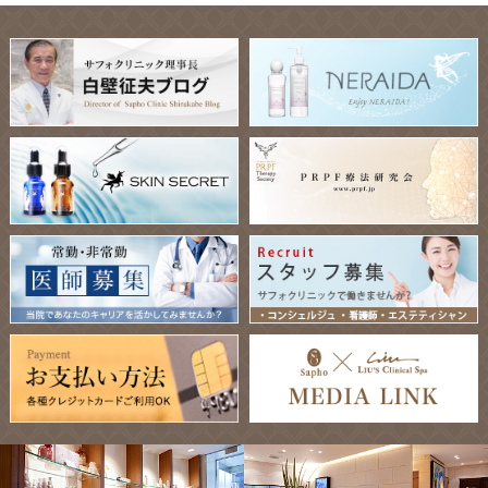
線、マリオネットライン）の改善。術後の腫れを圧倒的に少
なくし、ご満足いただける結果を作れるフェイスリフト技術
が完成しました。
2022-08-01
8月1日〜10月31日 糸リフト(vovリフト) 期間限定特別価格ス
タート一本 ￥23.600〜
2022-07-14
光老化についてスタッフブログを更新致しました。
2022-07-12
炭酸ガスレーザー「CO₂エスプリ」を導入しました。ほく
ろ・イボでお悩みの方は、是非お試しください。
2022-07-08
誠に勝手ながら、7月9日（土）7月10日（日）は臨時休診と
させて頂きます。
2022-06-30
名医のチョイスに白壁聖亜副院長のインタビューが掲載され
ました。
2022-06-25