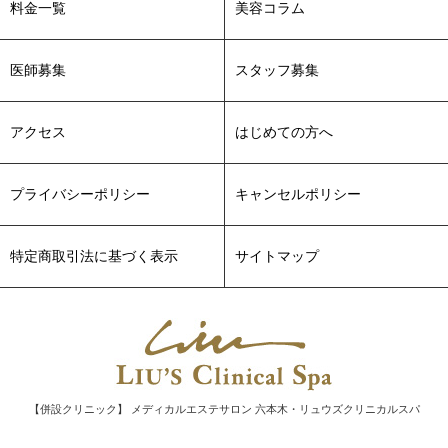
料金一覧
美容コラム
更新しました。
2022-03-11
メソアクティス～3月キャンペーンのおしらせ～につきまし
医師募集
スタッフ募集
て、スタッフブログを更新致しました。
2022-03-10
アクセス
はじめての方へ
フィットネスブームについてスタッフブログを更新いたしま
した。
プライバシーポリシー
キャンセルポリシー
2022-03-05
紫外線対策にクリスタルトマトについてスタッフブログを更
新致しました。
特定商取引法に基づく表示
サイトマップ
2022-03-04
メンズ美容についてスタッフブログを更新しました。
2022-02-22
「美肌のひとはみんなやっている！」につきまして、スタッ
フブログを更新致しました。
2022-02-13
【併設クリニック】 メディカルエステサロン 六本木・リュウズクリニカルスパ
大切な成分の不足：フェイスラインのたるみについてスタッ
フブログを更新致しました。