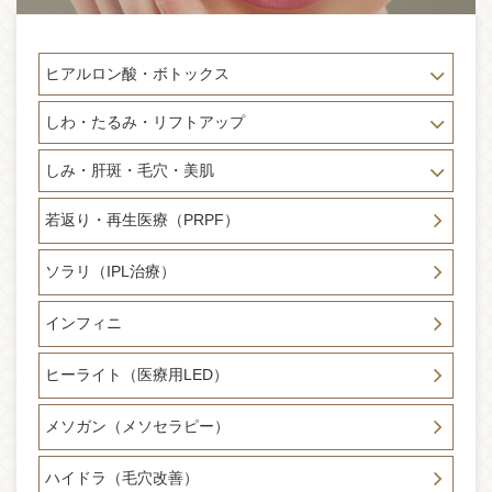
2024-12-03
クリスマスキャンペーンのお知らせ （12月2日～12月25日
迄）切開式フェイリフト（リフトアップ）診察30分無料が始
ヒアルロン酸・ボトックス
まりました。たるみ、フェイスラインが気になる方！！まず
はご相談ください。この期間のご相談特典として当院併設メ
ディカルスパ単品メニュー20％OFFクーポンもプレゼント。
しわ・たるみ・リフトアップ
顔のお悩みご相談は、フェイスリフト リフトアップ専門医
師達におまかせください。
しみ・肝斑・毛穴・美肌
2024-11-08
若返り・再生医療（PRPF）
新手術のお知らせ 20〜40代の方に適用 切開式ミニリフト手
術リリース致しました。切開式フェイスリフトをしたいけど
ダウンタイム期間が長く取れない。糸に疲れた、ハイフの効
ソラリ（IPL治療）
果に満足できない、骨切りをしてフェイスラインが弛んでし
まった方などに最適の治療法となっています。ダウンタイム
インフィニ
は驚きの1週間〜2週間。当院最新技術でお手頃で本格的な切
開式フェイスリフト術が登場しました。
ヒーライト（医療用LED）
2024-11-05
メディア掲載のお知らせ otonaMUSEオンラインに掲載「肌を
メソガン（メソセラピー）
切らずにクマ改善を目指す！」 ペレヴェで目周りケアでスッ
キリお肌に。otonaMUSEライター様がご体験くださり記事に
ハイドラ（毛穴改善）
していただきました。