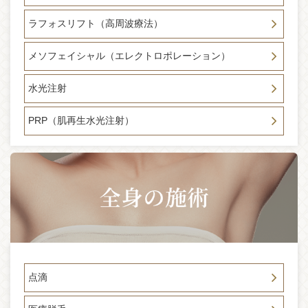
2024-10-03
ラフォスリフト（高周波療法）
メディア掲載のお知らせ 9月28日発売 GLOW 11月号 目元
施術で「ツヤ活」特集にて当院及び新目元ケア施術 ペレル
メソフェイシャル（エレクトロポレーション）
ック（ペレヴェ＋ジュベルック）が紹介されました。
2024-09-16
水光注射
ウイークエンドフェイスリフト ☆モニター急募のお知らせ☆
・骨切り後のたるみが気になる方・糸リフトでもうご満足頂
PRP（肌再生水光注射）
けない方・ハイフ疲れを感じる方、是非ご相談ください。
「モニター条件 20代～30代 切開式フェイスリフト未経験
者」 30％～50％OFF
2024-08-30
本日、雨、台風の影響により通常より早く14時をもちまして
臨時休診とさせて頂きます。明日は10時より通常通り診療を
行う予定です。なにかお問い合わせご質問などございました
ら当院LINEにて受け付けしておりますのでご利用ください。
2024-08-15
8月22日発売 Tarzan 顔のたるみ解消特集に副院長白壁聖亜
点滴
が掲載されました。当院のスレッドリフトが紹介されており
ます。※ページ内に症例写真がございますが、ビフォーアフ