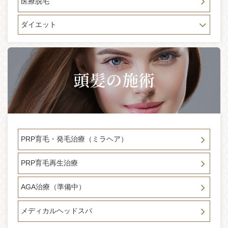
医療脱毛
ターの写真が逆になっております。正しくは、 左がビフォ
ー右がアフターです※
ダイエット
2023-11-30
CBDメディア NECARAに副院長聖亜先生のインタビュー
「自分と向き合い、本当の美しさを見つけるために」が掲載
されました。 是非ご覧ください。
2023-11-27
★年末年始休暇のお知らせ★ 平素は格別のお引き立てを賜り
まして 厚く御礼申し上げます。 誠に勝手ではございますが、
2023年12月30日(土)～2024年1月4日(木)まで休業させて頂き
ます。 ご理解を賜りますよう何卒宜しくお願い申し上げま
す。
PRP育毛・発毛治療（ミラヘア）
2023-07-20
メディア掲載 「 白玉点滴」 東京で「働き、暮らし、遊ぶ」
PRP育毛再生治療
すべての人に情報を送るメディア 「アーバンライフメトロ」
の六本木 白玉点滴特集に 当院が紹介されました。
AGA治療（準備中）
2023-03-28
4月1日(土曜日） 医師の学会参加の為、 臨時休診とさせてい
メディカルヘッドスパ
ただきます。 お電話・メール・LINEでのご予約の受付は１
０：００～１８：００の間は受け付けております。