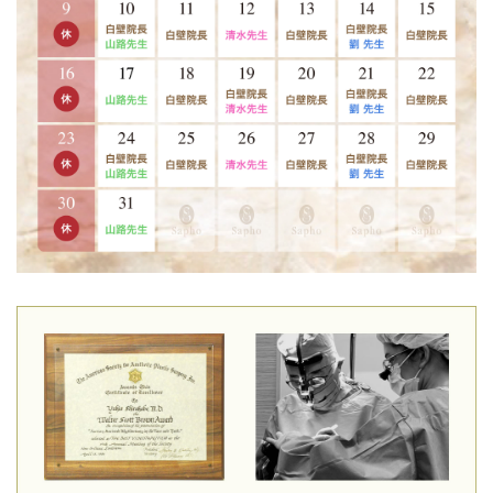
ズ式二重術」最新動画リリースいたしました。ビーズ式二重
術とはどんな術法なのか、術後の二重はどうなったのか？ぜ
ひご覧ください。自然すぎる二重です。
2026-02-03
「30％off新春キャン―ペーン2月28日まで」2施術以上同時に
するとすべて30％off 例：エクソソーム点滴＋プラセンタ点
滴（両方30％off)エクソソーム水光注射＋ボトックス（両方3
0％off）ヒアルロン酸注入＋ボトックス（両方３0％off)点滴
＋育毛ケア＋糸リフト（全て30％off）大変お得なキャンペー
ン2月28日まで
2026-01-09
白壁理事長 ARt +「二重整形が受けられる六本木のおすすめ
クリニック13選」記事を監修いたしました。クリックして記
事をご覧いただけます。
2026-01-05
「明けましておめでとうございます」2026年始まりました
ね！本日14時よりご予約、診察開始いたしました。本年もど
うぞサフォクリニック をよろしくお願いいたします。皆様の
美のお係を是非させていただければと思っております。 新年
の30%OFF「NEWYEAR」キャンペーンを開始。詳しくは当