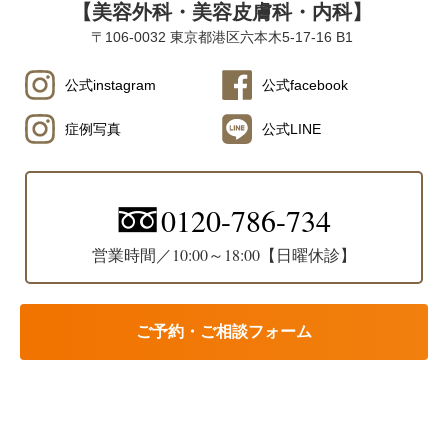
【美容外科・美容皮膚科・内科】
2022-04-21
〒106-0032 東京都港区六本木5-17-16 B1
たるみについて、スタッフブログを更新致しました。
2022-04-20
公式instagram
公式facebook
母の日キャンペーンについてスタッフブログを更新致しまし
た。
症例写真
公式LINE
2022-04-06
高濃度ビタミンC点滴についてスタッフブログを更新致しまし
た。
0120-786-734
2022-04-01
プラセンタ注射についてスタッフブログを更新致しました。
営業時間／10:00～18:00【日曜休診】
2022-03-26
当院でリピーターが多い大人気施術についてスタッフブログ
を更新致しました。
ご予約・ご相談フォーム
2022-03-25
スレッド（糸）リフト後のダウンタイム時に起こる症状につ
いて解説について、コラムを更新致しました。
2022-03-25