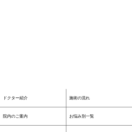
スレッド(糸)リフト施術後に注意しなければいけないことは？
について、コラムを更新致しました。
2022-03-25
スレッド（糸）リフトは何本がオススメ？効果の持続期間も
紹介！について、コラムを更新致しました。
2022-03-25
フェイスリフトで良く聞くリガメント法について解説！につ
いて、コラムを更新致しました。
2022-03-25
HIFU（ハイフ）の注意事項や効果を持続させる方法とは？に
ついて、コラムを更新致しました。
2022-03-25
HIFU(ハイフ）施術の流れや治療する際の特徴について、コラ
ムを更新致しました。
ドクター紹介
施術の流れ
2022-03-21
春美容についてスタッフブログを更新致しました。
院内のご案内
お悩み別一覧
2022-03-14
花粉症の季節に水光注射のススメについてスタッフブログを