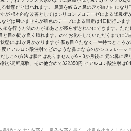
鼻ですね フランス人形のように鼻筋が低く鼻先がアップ状態
える状態だと思われます。 鼻翼を絞ると鼻の穴が縦方向になり
すが 根本的な改善としてはシリコンプロテーゼによる隆鼻術
スなどは用いませんが肌色のテープによる固定は4日間行います
抜糸を行う方法の方が糸あとが残らずきれいにできます。ただ
目と目の間が良く腫れます。のでお化粧していただくまでに1
状態には1か月かかりますが 傷も目立たなく一生持つところが
一度ヒアルロン酸注射でどのような鼻になるのかシュミレーシ
だしこの方法は腫れはありませんが6－8か月後に 元の鼻に戻
術が局所麻酔、その他含めて322350円 ヒアルロン酸注射は84
根～鼻背にかけてを高く、鼻先を高く長く、小鼻を小さくしたい