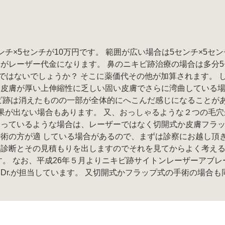
チ×5センチが10万円です。 範囲が広い場合は5センチ×5セン
がレーザー代金になります。 鼻のニキビ跡治療の場合は多分5
位ではないでしょうか？ そこに薬価代その他が加算されます。 
、皮膚が厚い上伸縮性に乏しい固い皮膚でさらに湾曲している
ビ跡は消えたものの一部が全体的にへこんだ感じになることが
果が出ない場合もあります。 又、おっしゃるような２つの毛穴
なっているような場合は、レーザーではなく切開式か皮膚フラ
術の方が適 している場合があるので、まずは診察にお越し頂
の診断とその見積もりを出しますのでそれを見てからよく考え
す。 なお、平成26年５月よりニキビ跡サイトンレーザーアブレ
Dr.が担当しています。 又切開式かフラップ式の手術の場合も
。