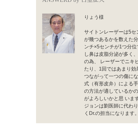
りょう様
サイトンレーザーは5セン
が幾つあるかを数えた分
ンチ×5センチが1つ分
し鼻は皮脂分泌が多く
の為、 レーザーでニキ
たり、1回ではあまり効
つながって一つの傷に
式（有形皮弁）による手
の方法が適しているか
がよろしいかと思 いま
ジョンは劉医師に代わり
くDr.の担当になります