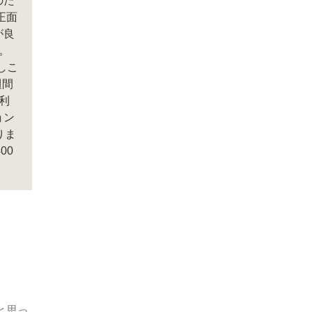
のた
正面
が良
。
しこ
週間
利
ョン
りま
00
と思っ