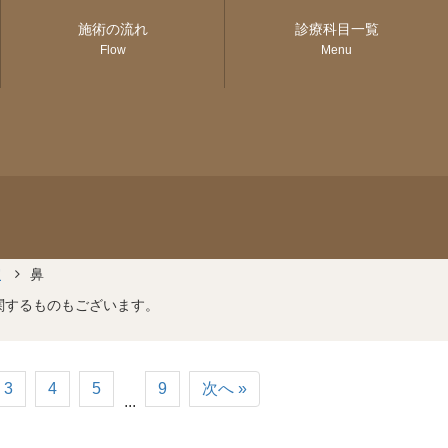
施術の流れ
診療科目一覧
Flow
Menu
室
鼻
関するものもございます。
3
4
5
9
次へ »
...