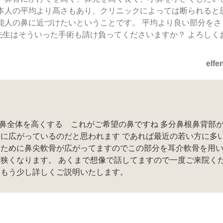
日本人の平均より高さもあり、クリニックによっては断られると
能人の鼻に近づけたいということです。 平均より良い部分をさ
先生はそういった手術も請け負ってくださいますか？ よろしく
elfe
を小さく鼻全体を高くする これがご希望の鼻ですね 多分鼻根鼻背部
に広がっているのだと思われます であれば最近の若い方に多
いために鼻尖軟骨が広がってますのでこの部分を耳介軟骨を用
狭くなります。 あくまで想像で話してますので一度ご来院く
てもう少し詳しくご説明いたします。