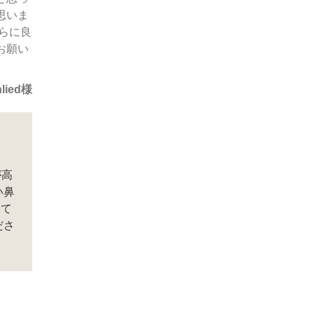
思いま
らに良
お願い
nlied様
が高
い鼻
いて
ださ