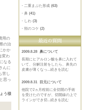
・二重まぶた形成
(63)
・鼻
(41)
・しわ
(3)
・頬のコケ
(2)
費用の
最近の質問
際の治
にかか
2009.8.28
鼻について
は変わ
長期にヒアルロン酸を鼻に入れて
になる
いて、分解注射をしたら、鼻先の
さんに
皮膚が薄くなっ
...続きを読む
も苦し
と思っ
2009.8.31
目元について
他院で2ヵ月程前に全切開の手術
ょう様
を受けたのですが、切開線の上で
ラインができ切
...続きを読む