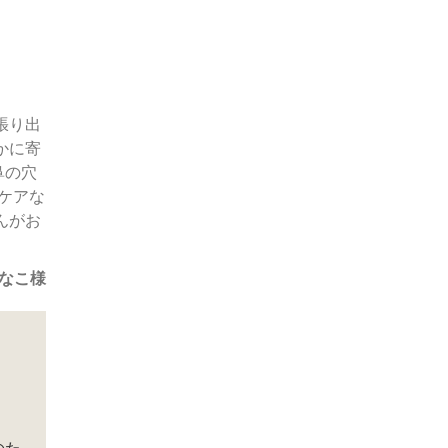
張り出
かに寄
鼻の穴
ケアな
んがお
なこ様