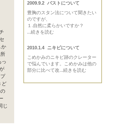
2009.9.2
バストについて
豊胸のスタン法について聞きたい
のですが、
１.自然に柔らかいですか？
チ
...続きを読む
セ
しか
2010.1.4
ニキビについて
場所
こめかみのニキビ跡のクレーター
あっ
で悩んでいます。こめかみは他の
が
部分に比べて改
...続きを読む
ップ
きど
るの
ー
同じ