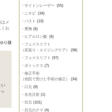
・サイトンレーザー
(55)
・ニキビ
(34)
・バスト
(10)
術はメ
しくお
・豊胸
(6)
・ヒアルロン酸
(6)
ゆり様
・フェイスリフト
（若返り・エイジングケア）
(98)
・フェイスリフト
(97)
・ボトックス
(7)
・修正手術
（他院で受けた手術の修正）
(34)
とい
・口元
(8)
行っ
・水光注射
(1)
・目元
(101)
・目元のクマ
(4)