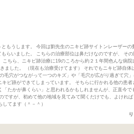
うともうします。 今回は劉先生のニキビ跡サイトンレーザーの
もらいました。 こちらの治療部位は鼻だけなのですが、 その
 こちら、ニキビ跡治療に19のころから約２１年間色んな病院
てきました。 （現在も治療受けてます） それでもニキビ跡自体
つの毛穴がつながって一つのキズ」や「毛穴が広がり過ぎて穴」
ニキビ跡ができてしまっています。 そちらに行かれる他の患者
なく「たかが鼻くらい」と思われるかもしれませんが、正直今で
のですが、初めて他の地域を見てみて聞くだけでも、よければ
ちしてます（＾－＾）
り