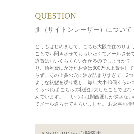
QUESTION
肌（サイトンレーザー）について
どうもはじめまして、こちら大阪在住のりょ
ことでお聞きさせてもらいたくてメールさせて
療費はおいくらくらいかかるのでしょうか？
り、治療費にかけたお金は300万以上費やし
らず、その上鼻の穴に油が詰まりすぎて「2
ような状態を繰り返し、毎年大小10個くらい
くらべれば こちらの状態は大したことでは
んでいます。 いつもは関西圏しか探さない
てメール送らせてもらいました。 お返事お待
ANSWERD by
白壁征夫