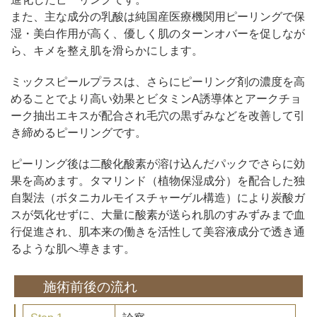
また、主な成分の乳酸は純国産医療機関用ピーリングで保
湿・美白作用が高く、優しく肌のターンオバーを促しなが
ら、キメを整え肌を滑らかにします。
ミックスピールプラスは、さらにピーリング剤の濃度を高
めることでより高い効果とビタミンA誘導体とアークチョ
ーク抽出エキスが配合され毛穴の黒ずみなどを改善して引
き締めるピーリングです。
ピーリング後は二酸化酸素が溶け込んだパックでさらに効
果を高めます。タマリンド（植物保湿成分）を配合した独
自製法（ボタニカルモイスチャーゲル構造）により炭酸ガ
スが気化せずに、大量に酸素が送られ肌のすみずみまで血
行促進され、肌本来の働きを活性して美容液成分で透き通
るような肌へ導きます。
施術前後の流れ