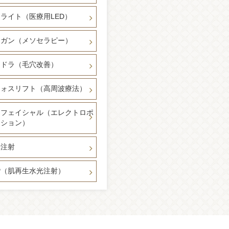
ライト（医療用LED）
ソガン（メソセラピー）
イドラ（毛穴改善）
フォスリフト（高周波療法）
ソフェイシャル（エレクトロポ
ーション）
光注射
P（肌再生水光注射）