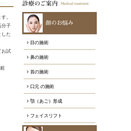
ます。
顔のお悩み
高分子
とした
目の施術
てお試
鼻の施術
化粧
首の施術
口元 の施術
顎（あご）形成
フェイスリフト