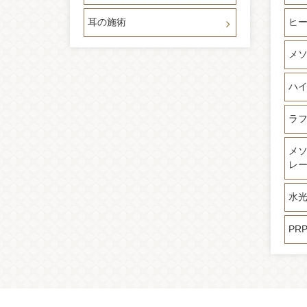
耳の施術
ヒー
メ
ハ
ラ
メ
レ
水
PR