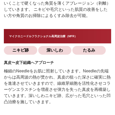
いくことで硬くなった角質を薄くアブレージョン（剥離）
していきます。 ニキビや毛穴といった肌質の改善をした
い方や角質のお掃除によるくすみ除去が可能。
マイクロニードルフラクショナル高周波治療（MFR）
ニキビ跡
深いしわ
たるみ
真皮〜皮下組織へアプローチ
極細のNeedleをお肌に照射していきます。Needleの先端
からは高周波の熱が焚かれ、真皮の狙った深さに確実に熱
を進達させていきますので、線維芽細胞を活性化させコラ
ーゲンエラスチンを増産させ弾力を失った真皮を再構築し
ていきます。深いしわニキビ跡、広がった毛穴といった凹
凸治療を施していきます。