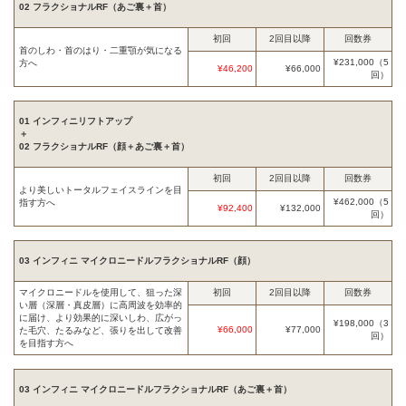
02 フラクショナルRF（あご裏＋首）
初回
2回目以降
回数券
首のしわ・首のはり・二重顎が気になる
¥231,000（5
方へ
¥46,200
¥66,000
回）
01 インフィニリフトアップ
＋
02 フラクショナルRF（顔＋あご裏＋首）
初回
2回目以降
回数券
より美しいトータルフェイスラインを目
¥462,000（5
指す方へ
¥92,400
¥132,000
回）
03 インフィニ マイクロニードルフラクショナルRF（顔）
マイクロニードルを使用して、狙った深
初回
2回目以降
回数券
い層（深層・真皮層）に高周波を効率的
に届け、より効果的に深いしわ、広がっ
¥198,000（3
¥66,000
¥77,000
た毛穴、たるみなど、張りを出して改善
回）
を目指す方へ
03 インフィニ マイクロニードルフラクショナルRF（あご裏＋首）