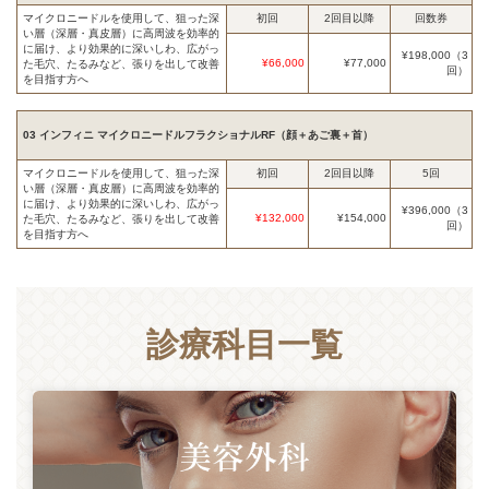
マイクロニードルを使用して、狙った深
初回
2回目以降
回数券
い層（深層・真皮層）に高周波を効率的
に届け、より効果的に深いしわ、広がっ
¥198,000（3
¥66,000
¥77,000
た毛穴、たるみなど、張りを出して改善
回）
を目指す方へ
03 インフィニ マイクロニードルフラクショナルRF（顔＋あご裏＋首）
マイクロニードルを使用して、狙った深
初回
2回目以降
5回
い層（深層・真皮層）に高周波を効率的
に届け、より効果的に深いしわ、広がっ
¥396,000（3
¥132,000
¥154,000
た毛穴、たるみなど、張りを出して改善
回）
を目指す方へ
診療科目一覧