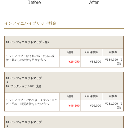
Before
After
インフィニハイブリッド料金
01 インフィニリフトアップ（顔）
初回
2回目以降
回数券
リフトアップ・ほうれい線・たるみ改
¥134,750（5
善・首のしわ改善を目指す方へ
¥26,950
¥38,500
回）
01 インフィニリフトアップ
＋
02 フラクショナルRF（顔）
初回
2回目以降
回数券
リフトアップ・ごわつき・くすみ・ニキ
¥231,000（5
ビ・毛穴・肌質改善をしたい方へ
¥46,200
¥66,000
回）
01 インフィニリフトアップ
＋