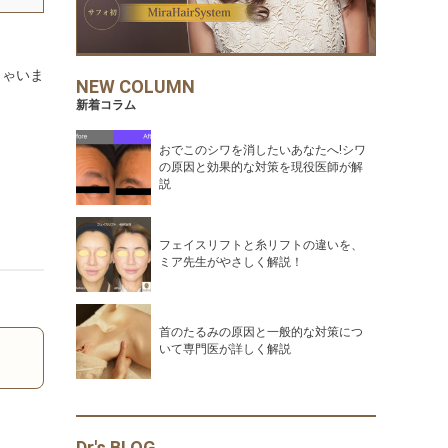
しゃいま
NEW COLUMN
新着コラム
おでこのシワを消したいあなたへ!シワ
の原因と効果的な対策を現役医師が解
説
フェイスリフトと糸リフトの違いを、
ミア先生がやさしく解説！
首のたるみの原因と一般的な対策につ
いて専門医が詳しく解説
Dr's BLOG