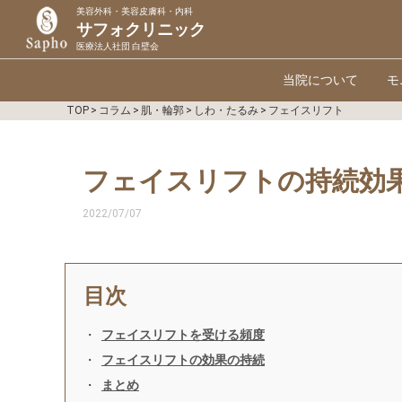
美容外科・美容皮膚科・内科
サフォクリニック
医療法人社団 白壁会
当院について
モ
TOP
>
コラム
>
肌・輪郭
>
しわ・たるみ
>
フェイスリフト
フェイスリフトの持続効
2022/07/07
目次
フェイスリフトを受ける頻度
フェイスリフトの効果の持続
まとめ