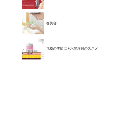
春美容
花粉の季節に⚘水光注射のススメ